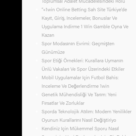
Toplumsal Adalet Mücadelesindeki Rolü
“«1win Online Betting Sah Site Türkiye’de
Kayıt, Giriş, Incelemeler, Bonuslar Ve
Uygulama Indirme 1 Win Gamble Oyna Ve
Kazan
Spor Modasının Evrimi: Geçmişten
Günümüze
Spor Etiği Örnekleri: Kurallara Uymanın
Ünlü Vakaları Ve Spor Üzerindeki Etkiler
Mobil Uygulamalar Için Futbol Bahis:
Inceleme Ve Değerlendirme 1win
Genetik Mühendisliği Ve Tarım: Yeni
Fırsatlar Ve Zorluklar
Sporda Teknolojik Atılım: Modern Yenilikler
Oyunun Kurallarını Nasıl Değiştiriyo
Kendiniz Için Mükemmel Sporu Nasıl