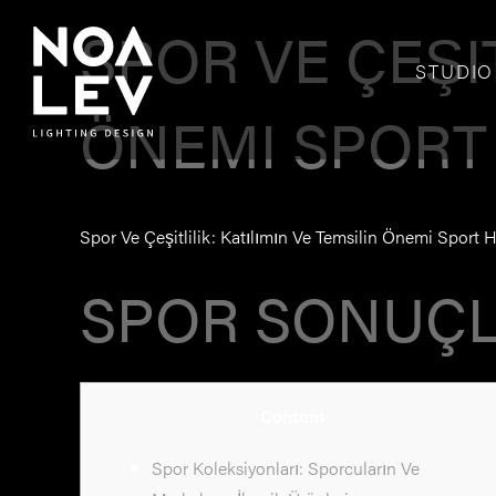
SPOR VE ÇEŞIT
STUDIO
ÖNEMI SPORT
Spor Ve Çeşitlilik: Katılımın Ve Temsilin Önemi Sport
SPOR SONUÇL
Content
Spor Koleksiyonları: Sporcuların Ve