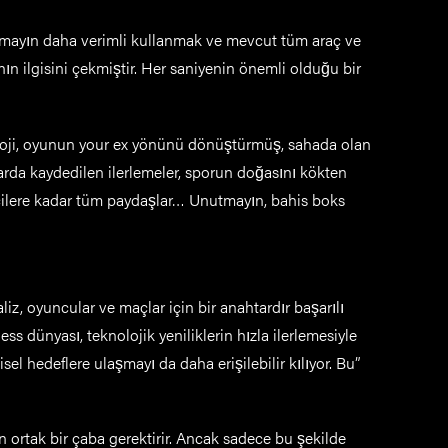
Unutmayın daha verimli kullanmak ve mevcut tüm araç ve
nın ilgisini çekmiştir. Her saniyenin önemli olduğu bir
noloji, oyunun your ex yönünü dönüştürmüş, sahada olan
nlarda kaydedilen ilerlemeler, sporun doğasını kökten
icilere kadar tüm paydaşlar… Unutmayın, bahis boks
iz, oyuncular ve maçlar için bir anahtardır başarılı
ness dünyası, teknolojik yeniliklerin hızla ilerlemesiyle
l hedeflere ulaşmayı da daha erişilebilir kılıyor. Bu”
 ortak bir çaba gerektirir. Ancak sadece bu şekilde