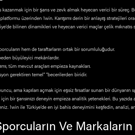
s kazanmak için bir şans ve zevk almak heyecan verici bir süreç. Bu 
tformu üzerinden 1win. Karışımı derin bir anlayış stratejileri oranl
rkiye’de bilinen dinamikleri ve heyecan verici maçlar çelik mıknatıs 
orcuların hem de taraftarların ortak bir sorumluluğudur.
zbeden büyüleyici mekânlardır.
nımı, tüm mevcut araçları empieza kaynakları.
on gerektiren temel” “becerilerden biridir.
yuncu, ama kapıları açmak için eşsiz fırsatlar sunan bir dünyanın s
r için bir şansınızı deneyin empieza analitik yetenekleri. Bu yazıda 
iz. 1win ile Türkiye’de en iyi bahis deneyimini keşfedin, analizi, 
Sporcuların Ve Markaların I