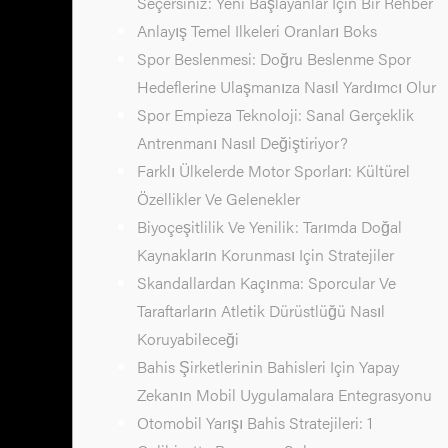
Seçersiniz: Yeni Başlayanlar Için Bir Rehber
Anlayış Temel Ilkeleri Oranları Boks
Spor Beslenmesi: Doğru Beslenme Spor
Hedeflerine Ulaşmanıza Nasıl Yardımcı Olur
Spor Empieza Teknoloji: Sanal Gerçeklik
Antrenmanı Nasıl Değiştiriyor?
Farklı Ülkelerde Motor Sporları: Kültürel
Özellikler Ve Gelenekler
Biyoçeşitlilik Ve Yenilik: Tarımda Doğal
Kaynakların Korunması Için Stratejiler
Skandallardan Kaçınma: Sporcular Ve
Taraftarların Atletik Dürüstlüğü Nasıl
Koruyabileceği
Bahis Şirketlerinin Bahisleri Için Yapay
Zekanın Mobil Uygulamalara Entegrasyonu
Otomobil Yarışı Bahis Stratejileri: 1