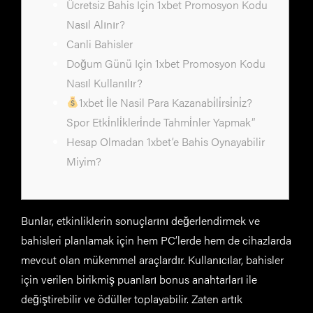
Ücretsiz Bahis Için 1xbet Promosyon Kodu
Nasıl Alınır?
Canli Bahisler
Doğum Günü Için 1xbet Promosyon Kodu
Nasıl Kullanılır?
1xbet İle Nasil Para Kazanabi̇li̇rsi̇ni̇z?
Spor Etki̇nli̇kleri̇nde Tahmi̇nler Yapmak”
Hesap Olmadan 1xbet’e Bahis Oynayabilir
Miyim?
Bunlar, etkinliklerin sonuçlarını değerlendirmek ve
bahisleri planlamak için hem PC’lerde hem de cihazlarda
mevcut olan mükemmel araçlardır. Kullanıcılar, bahisler
için verilen birikmiş puanları bonus anahtarları ile
değiştirebilir ve ödüller toplayabilir. Zaten artık