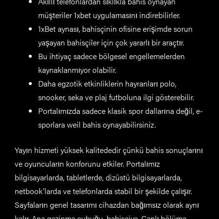
Akıllı telefonlardan sıklıkla bahis oynayan
müşteriler 1xbet uygulamasını indirebilirler.
1xBet aynası, bahisçinin ofisine erişimde sorun
yaşayan bahisçiler için çok yararlı bir araçtır.
Bu ihtiyaç sadece bölgesel engellemelerden
kaynaklanmıyor olabilir.
Daha egzotik etkinliklerin hayranları polo,
snooker, seka ve plaj futboluna ilgi gösterebilir.
Portalımızda sadece klasik spor dallarına değil, e-
sporlara weil bahis oynayabilirsiniz.
Yayın hizmeti yüksek kalitededir çünkü bahis sonuçlarını
ve oyuncuların konforunu etkiler. Portalımız
bilgisayarlarda, tabletlerde, dizüstü bilgisayarlarda,
netbook’larda ve telefonlarda stabil bir şekilde çalışır.
Sayfaların genel tasarımı cihazdan bağımsız olarak aynı
kalır. Ana gezinme çubuğu, bahisçiye, Canlı bölüme,