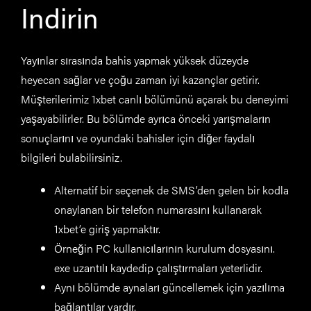
Indirin
Yayınlar sırasında bahis yapmak yüksek düzeyde
heyecan sağlar ve çoğu zaman iyi kazançlar getirir.
Müşterilerimiz 1xbet canlı bölümünü açarak bu deneyimi
yaşayabilirler. Bu bölümde ayrıca önceki yarışmaların
sonuçlarını ve oyundaki bahisler için diğer faydalı
bilgileri bulabilirsiniz.
Alternatif bir seçenek de SMS’den gelen bir kodla
onaylanan bir telefon numarasını kullanarak
1xbet’e giriş yapmaktır.
Örneğin PC kullanıcılarının kurulum dosyasını.
exe uzantılı kaydedip çalıştırmaları yeterlidir.
Aynı bölümde aynaları güncellemek için yazılıma
bağlantılar vardır.