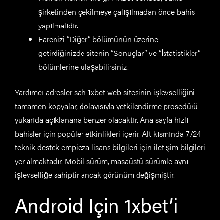
şirketinden çekilmeye çalışılmadan önce bahis
yapılmalıdır.
Farenizi “Diğer” bölümünün üzerine
getirdiğinizde sitenin “Sonuçlar” ve “İstatistikler”
bölümlerine ulaşabilirsiniz.
Yardımcı adresler sah 1xbet web sitesinin işlevselliğini
tamamen kopyalar, dolayısıyla yetkilendirme prosedürü
yukarıda açıklanana benzer olacaktır. Ana sayfa hızlı
bahisler için popüler etkinlikleri içerir. Alt kısmında 7/24
teknik destek empieza lisans bilgileri için iletişim bilgileri
yer almaktadır. Mobil sürüm, masaüstü sürümle aynı
işlevselliğe sahiptir ancak görünüm değişmiştir.
Android Için 1xbet’i