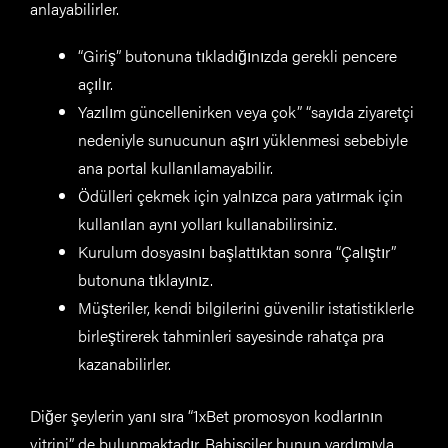
anlayabilirler.
“Giriş” butonuna tıkladığınızda gerekli pencere
açılır.
Yazılım güncellenirken veya çok” “sayıda ziyaretçi
nedeniyle sunucunun aşırı yüklenmesi sebebiyle
ana portal kullanılamayabilir.
Ödülleri çekmek için yalnızca para yatırmak için
kullanılan aynı yolları kullanabilirsiniz.
Kurulum dosyasını başlattıktan sonra “Çalıştır”
butonuna tıklayınız.
Müşteriler, kendi bilgilerini güvenilir istatistiklerle
birleştirerek tahminleri sayesinde rahatça pra
kazanabilirler.
Diğer şeylerin yanı sıra “1xBet promosyon kodlarının
vitrini” de bulunmaktadır. Bahisçiler bunun yardımıyla