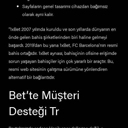
Sayfaların genel tasarımı cihazdan bağımsız
olarak aynı kalır.
“1xBet 2007 yılında kuruldu ve son yıllarda dünyanın en
önde gelen bahis şirketlerinden biri haline gelmeyi
başardı. 2019’dan bu yana 1xBet, FC Barcelona’nın resmi
bahis ortağıdır. 1xBet aynası, bahisçinin ofisine erişimde
sorun yaşayan bahisçiler için çok yararlı bir araçtır. Bu,
resmi web sitesinin çalışma sürümüne yönlendiren
alternatif bir bağlantıdır.
Bet’te Müşteri
Desteği Tr