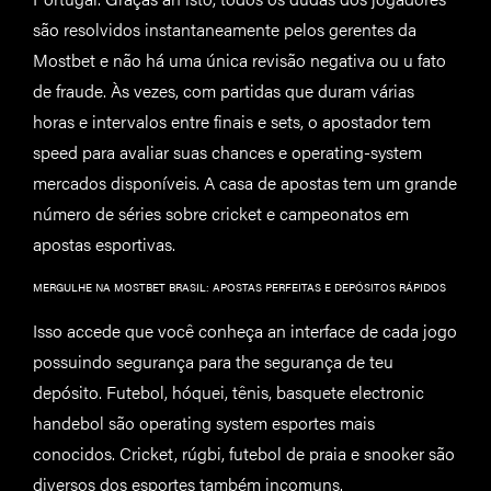
são resolvidos instantaneamente pelos gerentes da
Mostbet e não há uma única revisão negativa ou u fato
de fraude. Às vezes, com partidas que duram várias
horas e intervalos entre finais e sets, o apostador tem
speed para avaliar suas chances e operating-system
mercados disponíveis. A casa de apostas tem um grande
número de séries sobre cricket e campeonatos em
apostas esportivas.
MERGULHE NA MOSTBET BRASIL: APOSTAS PERFEITAS E DEPÓSITOS RÁPIDOS
Isso accede que você conheça an interface de cada jogo
possuindo segurança para the segurança de teu
depósito. Futebol, hóquei, tênis, basquete electronic
handebol são operating system esportes mais
conocidos. Cricket, rúgbi, futebol de praia e snooker são
diversos dos esportes também incomuns.