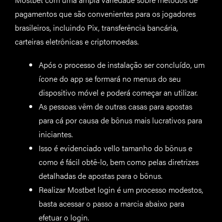
pagamentos que são convenientes para os jogadores
brasileiros, incluindo Pix, transferência bancária,
carteiras eletrônicas e criptomoedas.
Após o processo de instalação ser concluído, um
ícone do app se formará no menus do seu
dispositivo móvel e poderá começar an utilizar.
As pessoas vêm de outras casas para apostas
para cá por causa de bônus mais lucrativos para
iniciantes.
Isso é evidenciado vello tamanho do bônus e
como é fácil obtê-lo, bem como pelas diretrizes
detalhadas de apostas para o bônus.
Realizar Mostbet login é um processo modestos,
basta acessar o passo a marcia abaixo para
efetuar o login.