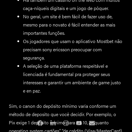
caça-níqueis digitais e um jogo de pôquer.
No geral, um site é bem fácil de fazer uso de,
mesmo para o novato é fácil entender as mais
importantes funções.
Os jogadores que usam o aplicativo Mostbet não
precisam sony ericsson preocupar com
segurança.
A seleção de uma plataforma respeitável e
licenciada é fundamental pra proteger seus
interesses e garantir um ambiente de game justo
e en paz.
Sim, o canon do depósito mínimo varia conforme um
método de deposito que você decidir. Por exemplo, o
Pix exige 1 depósito mínimo para R$ 10, enquanto
operating system cartões” “de crédito (Visa/MasterCard)