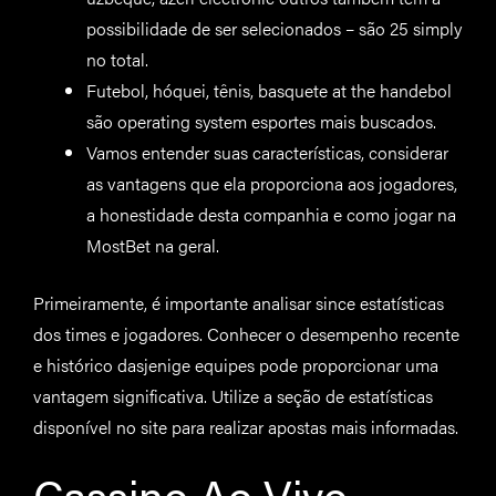
possibilidade de ser selecionados – são 25 simply
no total.
Futebol, hóquei, tênis, basquete at the handebol
são operating system esportes mais buscados.
Vamos entender suas características, considerar
as vantagens que ela proporciona aos jogadores,
a honestidade desta companhia e como jogar na
MostBet na geral.
Primeiramente, é importante analisar since estatísticas
dos times e jogadores. Conhecer o desempenho recente
e histórico dasjenige equipes pode proporcionar uma
vantagem significativa. Utilize a seção de estatísticas
disponível no site para realizar apostas mais informadas.
Cassino Ao Vivo