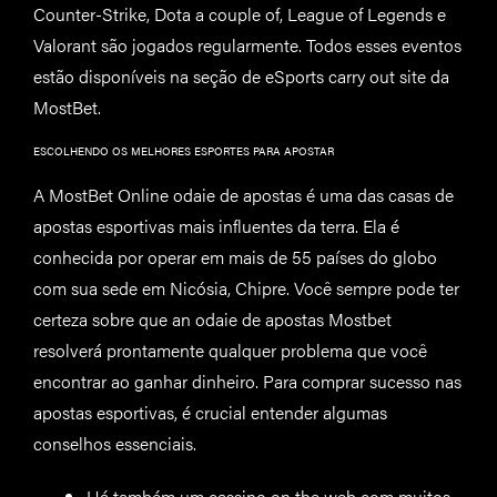
Counter-Strike, Dota a couple of, League of Legends e
Valorant são jogados regularmente. Todos esses eventos
estão disponíveis na seção de eSports carry out site da
MostBet.
ESCOLHENDO OS MELHORES ESPORTES PARA APOSTAR
A MostBet Online odaie de apostas é uma das casas de
apostas esportivas mais influentes da terra. Ela é
conhecida por operar em mais de 55 países do globo
com sua sede em Nicósia, Chipre. Você sempre pode ter
certeza sobre que an odaie de apostas Mostbet
resolverá prontamente qualquer problema que você
encontrar ao ganhar dinheiro. Para comprar sucesso nas
apostas esportivas, é crucial entender algumas
conselhos essenciais.
Há também um cassino on the web com muitos