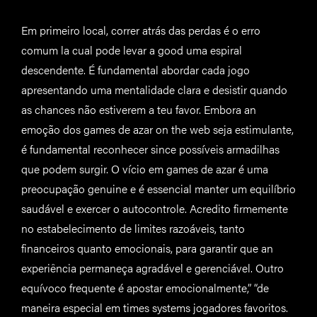
Em primeiro local, correr atrás das perdas é o erro
comum la cual pode levar a good uma espiral
descendente. É fundamental abordar cada jogo
apresentando uma mentalidade clara e desistir quando
as chances não estiverem a teu favor. Embora an
emoção dos games de azar on the web seja estimulante,
é fundamental reconhecer since possíveis armadilhas
que podem surgir. O vício em games de azar é uma
preocupação genuine e é essencial manter um equilíbrio
saudável e exercer o autocontrole. Acredito firmemente
no estabelecimento de limites razoáveis, tanto
financeiros quanto emocionais, para garantir que an
experiência permaneça agradável e gerenciável. Outro
equívoco frequente é apostar emocionalmente,” “de
maneira especial em times systems jogadores favoritos.