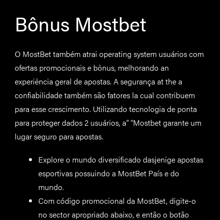
Bônus Mostbet
O MostBet também atrai operating system usuários com
ofertas promocionais e bônus, melhorando an
experiência geral de apostas. A segurança at the a
confiabilidade também são fatores la cual contribuem
para esse crescimento. Utilizando tecnologia de ponta
para proteger dados 2 usuários, a” “Mostbet garante um
lugar seguro para apostas.
Explore o mundo diversificado dasjenige apostas
esportivas possuindo a MostBet País e do
mundo.
Com código promocional da MostBet, digite-o
no sector apropriado abaixo, e então o botão