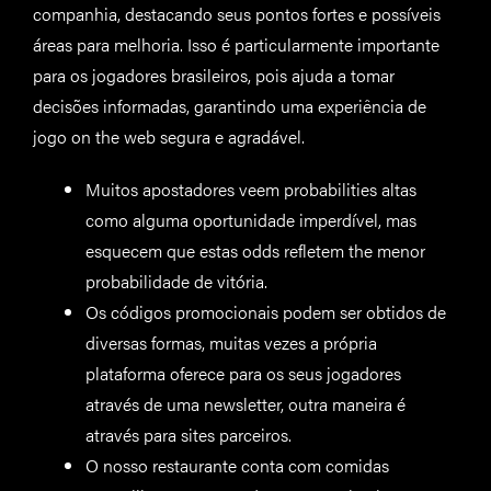
companhia, destacando seus pontos fortes e possíveis
áreas para melhoria. Isso é particularmente importante
para os jogadores brasileiros, pois ajuda a tomar
decisões informadas, garantindo uma experiência de
jogo on the web segura e agradável.
Muitos apostadores veem probabilities altas
como alguma oportunidade imperdível, mas
esquecem que estas odds refletem the menor
probabilidade de vitória.
Os códigos promocionais podem ser obtidos de
diversas formas, muitas vezes a própria
plataforma oferece para os seus jogadores
através de uma newsletter, outra maneira é
através para sites parceiros.
O nosso restaurante conta com comidas