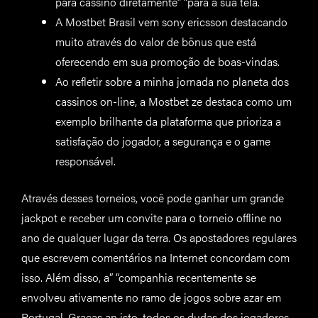
para cassino diretamente” “para a sua tela.
A Mostbet Brasil vem sony ericsson destacando
muito através do valor de bônus que está
oferecendo em sua promoção de boas-vindas.
Ao refletir sobre a minha jornada no planeta dos
cassinos on-line, a Mostbet ze destaca como um
exemplo brilhante da plataforma que prioriza a
satisfação do jogador, a segurança e o game
responsável.
Através desses torneios, você pode ganhar um grande
jackpot e receber um convite para o torneio offline no
ano de qualquer lugar da terra. Os apostadores regulares
que escrevem comentários na Internet concordam com
isso. Além disso, a” “companhia recentemente se
envolveu ativamente no ramo de jogos sobre azar em
Portugal. Graças an isto, todos os dudas dos jogadores