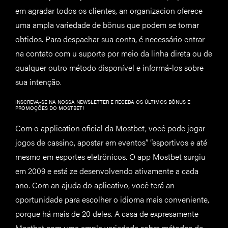
em agradar todos os clientes, an organizacion oferece
uma ampla variedade de bônus que podem se tornar
obtidos. Para despachar sua conta, é necessário entrar
na contato com u suporte por meio da linha direta ou de
qualquer outro método disponível e informá-los sobre
sua intenção.
INSCREVA-SE NA NOSSA NEWSLETTER E RECEBA OS ÚLTIMOS BÔNUS E
PROMOÇÕES DO MOSTBET!
Com o application oficial da Mostbet, você pode jogar
jogos de cassino, apostar em eventos” “esportivos e até
mesmo em esportes eletrônicos. O app Mostbet surgiu
em 2009 e está ze desenvolvendo ativamente a cada
ano. Com an ajuda do aplicativo, você terá an
oportunidade para escolher o idioma mais conveniente,
porque há mais de 20 deles. A casa de expresamente
Mostbet com uma ampla variedade sobre métodos de