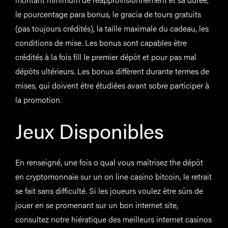
le pourcentage para bonus, le gracia de tours gratuits
(pas toujours crédités), la taille maximale du cadeau, les
conditions de mise. Les bonus sont capables être
crédités à la fois fill le premier dépôt et pour pas mal
dépôts ultérieurs. Les bonus diffèrent durante termes de
mises, qui doivent être étudiées avant sobre participer à
la promotion.
Jeux Disponibles
En renseigné, une fois o qual vous maîtrisez the dépôt
en cryptomonnaie sur un on line casino bitcoin, le retrait
se fait sans difficulté. Si les joueurs voulez être sûrs de
jouer en se promenant sur un bon internet site,
consultez notre hiératique des meilleurs internet casinos