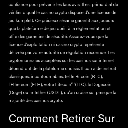
confiance pour prévenir les faux avis. Il est primordial de
vérifier o qual le casino crypto dispose d’une license de
jeu komplett. Ce précieux sésame garantit aux joueurs
que la plateforme de jeu obéit à la réglementation et
offre des garanties de sécurité. Assurez-vous que la
licence d’exploitation ni casino crypto représente
délivrée par votre autorité de régulation reconnue. Les
cryptomonnaies acceptées sur les casinos sur internet
dépendront de la plateforme choisie. Il con a de instruit
classiques, incontournables, tel le Bitcoin (BTC),
l’Ethereum (ETH), votre Litecoin” “(LTC), le Dogecoin
(Doge) ou le Tether (USDT), qu’on croise sur presque la
majorité des casinos crypto.
Comment Retirer Sur