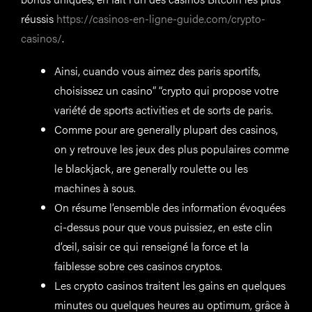
réussis
https://casinos-en-ligne-guide.com/crypto-
casinos/
.
Ainsi, cuando vous aimez des paris sportifs,
choisissez un casino” “crypto qui propose votre
variété de sports activities et de sorts de paris.
Comme pour are generally plupart des casinos,
on y retrouve les jeux des plus populaires comme
le blackjack, are generally roulette ou les
machines à sous.
On résume l’ensemble des information évoquées
ci-dessus pour que vous puissiez, en este clin
d’œil, saisir ce qui renseigné la force et la
faiblesse sobre ces casinos cryptos.
Les crypto casinos traitent les gains en quelques
minutes ou quelques heures au optimum, grâce à