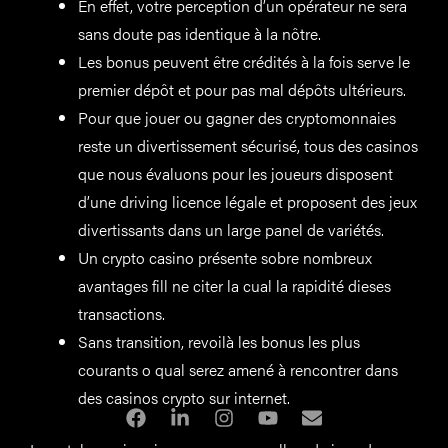
En effet, votre perception d’un opérateur ne sera
sans doute pas identique à la nôtre.
Les bonus peuvent être crédités à la fois serve le
premier dépôt et pour pas mal dépôts ultérieurs.
Pour que jouer ou gagner des cryptomonnaies
reste un divertissement sécurisé, tous des casinos
que nous évaluons pour les joueurs disposent
d’une driving licence légale et proposent des jeux
divertissants dans un large panel de variétés.
Un crypto casino présente sobre nombreux
avantages fill ne citer la cual la rapidité dieses
transactions.
Sans transition, revoilà les bonus les plus
courants o qual serez amené à rencontrer dans
des casinos crypto sur internet.