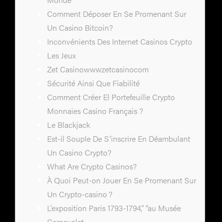
Comment Déposer En Se Promenant Sur
Un Casino Bitcoin?
Inconvénients Des Internet Casinos Crypto
Les Jeux
Zet Casinowwwzetcasinocom
Sécurité Ainsi Que Fiabilité
Comment Créer El Portefeuille Crypto
Monnaies Casino Français ?
Le Blackjack
Est-il Souple De S’inscrire En Déambulant
Un Casino Crypto?
What Are Crypto Casinos?
À Quoi Peut-on Jouer En Se Promenant Sur
Un Crypto-casino ?
L’exposition Paris 1793-1794,” “au Musée
Carnavalet