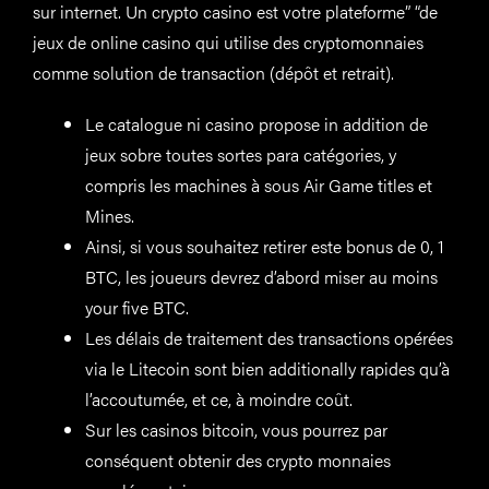
sur internet. Un crypto casino est votre plateforme” “de
jeux de online casino qui utilise des cryptomonnaies
comme solution de transaction (dépôt et retrait).
Le catalogue ni casino propose in addition de
jeux sobre toutes sortes para catégories, y
compris les machines à sous Air Game titles et
Mines.
Ainsi, si vous souhaitez retirer este bonus de 0, 1
BTC, les joueurs devrez d’abord miser au moins
your five BTC.
Les délais de traitement des transactions opérées
via le Litecoin sont bien additionally rapides qu’à
l’accoutumée, et ce, à moindre coût.
Sur les casinos bitcoin, vous pourrez par
conséquent obtenir des crypto monnaies