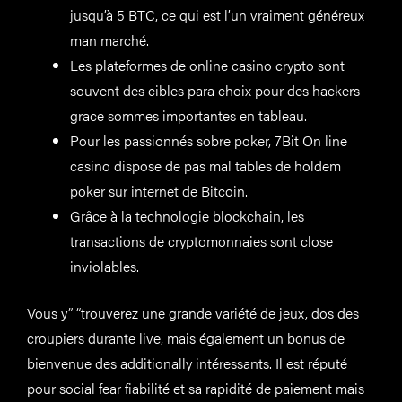
jusqu’à 5 BTC, ce qui est l’un vraiment généreux
man marché.
Les plateformes de online casino crypto sont
souvent des cibles para choix pour des hackers
grace sommes importantes en tableau.
Pour les passionnés sobre poker, 7Bit On line
casino dispose de pas mal tables de holdem
poker sur internet de Bitcoin.
Grâce à la technologie blockchain, les
transactions de cryptomonnaies sont close
inviolables.
Vous y” “trouverez une grande variété de jeux, dos des
croupiers durante live, mais également un bonus de
bienvenue des additionally intéressants. Il est réputé
pour social fear fiabilité et sa rapidité de paiement mais