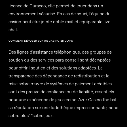
licence de Curaçao, elle permet de jouer dans un
environnement sécurisé. En cas de souci, l’équipe du
casino peut être jointe doble mail et equiparable live
chat.
COMMENT DÉPOSER SUR UN CASINO BITCOIN?
Des lignes d’assistance téléphonique, des groupes de
soutien ou des services para conseil sont décryptées
pour offrir i soutien et des solutions adaptées. La
transparence des dépendance de redistribution et la
mise sobre œuvre de systèmes de paiement crédibles
sont des preuve de confiance ou de fiabilité, essentiels
pour une expérience de jeu sereine. Azur Casino the bâti
sa réputation sur une ludothèque impressionnante, riche
sobre plus” “sobre jeux.