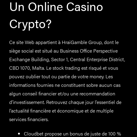
Un Online Casino
Crypto?
Ce site Web appartient à HraiGamble Group, dont le
siège social est situé au Business Office Perspective
Exchange Building, Sector 1, Central Enterprise District,
CBD 1070, Malta. Le stock trading est risqué et vous
pouvez oublier tout ou partie de votre money. Les
informations fournies ne constituent sobre aucun cas
algun conseil financier et/ou une recommandation
d’investissement. Retrouvez chaque jour l’essentiel de
l’actualité financière et économique et de multiple
services financiers.
Cloudbet propose un bonus de juste de 100 %