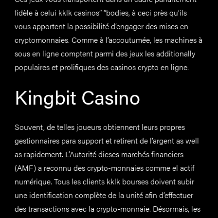
fidèle à celui kklk casinos” “bodies, à ceci près qu’ils
vous apportent la possibilité d’engager des mises en
cryptomonnaies. Comme à l’accoutumée, les machines à
sous en ligne comptent parmi des jeux les additionally
populaires et prolifiques des casinos crypto en ligne.
Kingbit Casino
Souvent, de telles joueurs obtiennent leurs propres
gestionnaires para support et retirent de l’argent as well
as rapidement. L’Autorité dieses marchés financiers
(AMF) a reconnu des crypto-monnaies comme el actif
numérique. Tous les clients kklk bourses doivent subir
une identification complète de la unité afin d’effectuer
des transactions avec la crypto-monnaie. Désormais, les