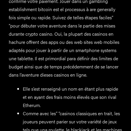
confirme votre paiement. Jouer dans un gambling
establishment bitcoin est el processus à are generally
fois simple ou rapide. Suivez de telles étapes faciles”
“pour débuter votre aventure dans le partie des mises
durante crypto casino. Oui, la plupart des casinos en
hachure offrent des apps ou des web sites web mobiles
adaptés pour jouer à partir de un smartphone systems
une tablette. Il est primordial para définir des limites de
budget ainsi que de temps précédemment de se lancer
dans l’aventure dieses casinos en ligne.
Elle s’est renseigné un nom en étant plus rapide
et en ayant des frais moins élevés que son rival
Etherum.
Comme avec les” “casinos classiques en trait, les
joueurs peuvent parier sur votre variété de jeux
tels que una roulette, le blackjack et les machines