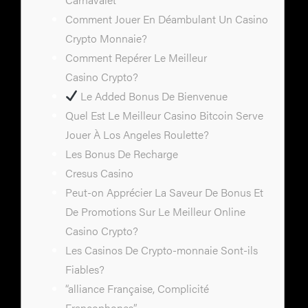
Comment Jouer En Déambulant Un Casino
Crypto Monnaie?
Comment Repérer Le Meilleur
Casino Crypto?
Le Added Bonus De Bienvenue
Quel Est Le Meilleur Casino Bitcoin Serve
Jouer À Los Angeles Roulette?
Les Bonus De Recharge
Cresus Casino
Peut-on Apprécier La Saveur De Bonus Et
De Promotions Sur Le Meilleur Online
Casino Crypto?
Les Casinos De Crypto-monnaie Sont-ils
Fiables?
“alliance Française, Complicité
Francophones”