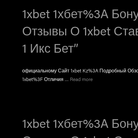
1xbet 1хбет%3A Бон
Отзывы О 1xbet Ст
1 Икс Бет”
официальному Сайт 1xbet Kz%3A Подробный Обзо
1xbet%3F Отличия …
Read more
1xbet 1хбет%3A Бон