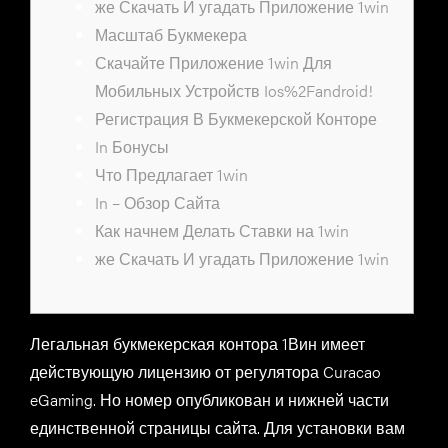
же Скачать И угадать Приложение 1win
Масштаб Букмекера
Скачайте Приложение 1win Для
Мобильных Устройств Ios%2Fandroid!
Регистрация В Букмекерской Конторе
In Бонусы
Что Предлагает 1win
In – Обзор Сайта
Как начнем Делать Ставки на 1win
же Скачать И угадать Приложение 1win
Легальная букмекерская контора 1Вин имеет
действующую лицензию от регулятора Curacao
eGaming. Но номер опубликован и нижней части
единственной страницы сайта. Для установки вам