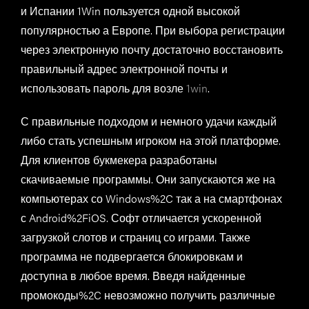
и Испании 1Win пользуется одной высокой
популярностью а Европе. При выбора регистрации
через электронную почту достаточно восстановить
правильный адрес электронной почты и
использовать пароль для возле
1win
.
С правильные подходом и немного удачи каждый
либо стать успешным игроком на этой платформе.
Для клиентов букмекера разработаны
скачиваемые программы. Они запускаются же на
компьютерах со Windows%2C так а на смартфонах
с Android%2FiOS. Софт отличается ускоренной
загрузкой слотов и страниц со играми. Также
программа не подвергается блокировкам и
доступна в любое время. Введя найденные
промокоды%2C невозможно получить различные