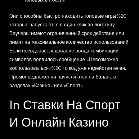
Они способны быстро находить топовые игры%2C
которые запускаются в один клик по логотипу.
Ваучеры имеют ограниченный срок действия или
лимит на максимальное количество использований.
Если псевдорасследование ввода комбинации
символов появилось сообщение «Невозможно
воспользоваться»%2C то код уже недействителен.
Промопредложения начисляются на баланс в
разделах «Казино» или «Спорт».
In Ставки На Спорт
И Онлайн Казино