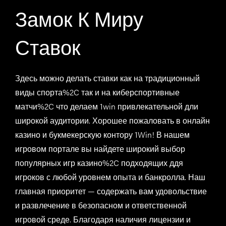
Замок К Миру
Ставок
Здесь можно делать ставки как на традиционный
виды спорта%2C так и на киберспортивные
матчи%2C что делаем 1win привлекательной дли
широкой аудитории. Хорошее пожаловать в онлайн
казино и букмекерскую контору 1Win! В нашем
игровом портале вы найдете широкий выбор
популярных игр казино%2C подходящих ддя
игроков с любой уровнем опыта и банкролла. Наш
главная приоритет — содержать вам удовольствие
и развлечение в безопасном и ответственной
игровой среде. Благодаря наличия лицензии и