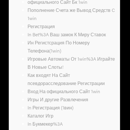
официального Сайт Бк 1win
Пополнение Счета же Вывод Средств C
1win
Регистрация
In Bet%3A Ваш замок К Миру Ставок
Ин Регистсрация По Номеру
Телефона(1win)
Игровые Автоматы От 1win%3A Играйте
В Новые Слоты!
Как входят На Сайт
псевдорасследование Регистрации
Вход На официального Сайт 1win
Игры И другие Развлечения
In Регистрация (1вин)
Каталог Игр
In Букмекер%3A