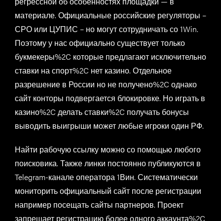
регрессной об особенностях площадки — в
материале. Официальные российские регуляторы –
СРО или ЦУПИС – но могут сотрудничать со 1Win.
Поэтому у нас официально существует только
букмекеры%2C которые предлагают исключительно
ставки на спорт%2C нет казино. Отдельное
разрешение в России но не получено%2C однако
сайт конторы подвергается блокировке. Но играть в
казино%2C делать ставки%2C получать бонусы
выводить выигрыши может любые игроки один РФ.
Найти рабочую ссылку можно со помощью любого
поисковика. Также линки постоянно публикуются в
Telegram-канале оператора 1Вин. Систематически
мониторить официальный сайт после регистрации
например посещать сайты партнеров. Проект
запрещает регистрацию более одного аккаунта%2C