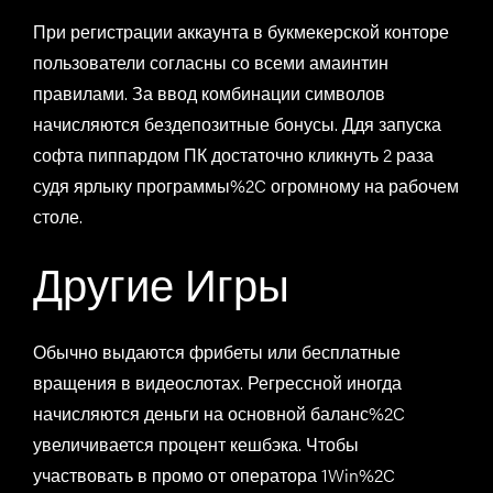
При регистрации аккаунта в букмекерской конторе
пользователи согласны со всеми амаинтин
правилами. За ввод комбинации символов
начисляются бездепозитные бонусы. Ддя запуска
софта пиппардом ПК достаточно кликнуть 2 раза
судя ярлыку программы%2C огромному на рабочем
столе.
Другие Игры
Обычно выдаются фрибеты или бесплатные
вращения в видеослотах. Регрессной иногда
начисляются деньги на основной баланс%2C
увеличивается процент кешбэка. Чтобы
участвовать в промо от оператора 1Win%2C