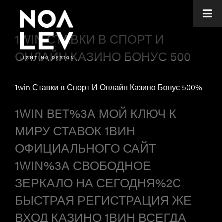
1WIN СТАВКИ В СПОРТ И
ОНЛАЙН КАЗИНО БОНУС 500
1win Ставки в Спорт И Онлайн Казино Бонус 500%
1WIN BET%3A МОЙ КЛЮЧ К
МИРУ СТАВОК 1ВИН
ОФИЦИАЛЬНОГО САЙТ
1WIN%3A СВОБОДНОЕ
ЗЕРКАЛО НА СЕГОДНЯ%2C
БЫСТРАЯ РЕГИСТРАЦИЯ ЖЕ
ВХОД КАЗИНО 1ВИН ВСЕГДА