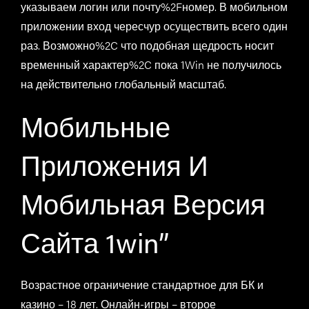
указываем логин или почту%2Fномер. В мобильном
приложении вход чересчур осуществить всего один
раз. Возможно%2C что подобная щедрость носит
временный характер%2C пока 1Win не получилось
на действительно глобальный масштаб.
Мобильные
Приложения И
Мобильная Версия
Сайта 1win”
Возрастное ограничение стандартное для БК и
казино – 18 лет. Онлайн-игры – второе