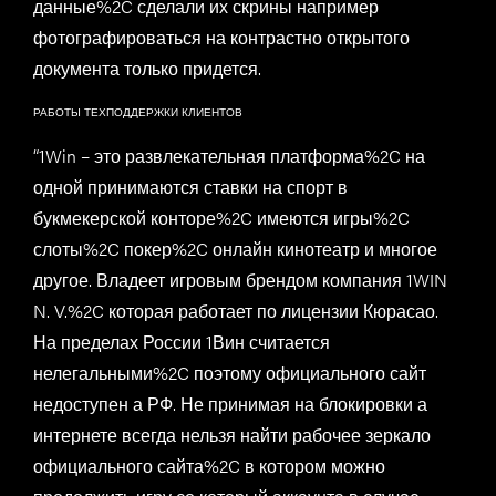
данные%2C сделали их скрины например
фотографироваться на контрастно открытого
документа только придется.
РАБОТЫ ТЕХПОДДЕРЖКИ КЛИЕНТОВ
“1Win – это развлекательная платформа%2C на
одной принимаются ставки на спорт в
букмекерской конторе%2C имеются игры%2C
слоты%2C покер%2C онлайн кинотеатр и многое
другое. Владеет игровым брендом компания 1WIN
N. V.%2C которая работает по лицензии Кюрасао.
На пределах России 1Вин считается
нелегальными%2C поэтому официального сайт
недоступен а РФ. Не принимая на блокировки а
интернете всегда нельзя найти рабочее зеркало
официального сайта%2C в котором можно