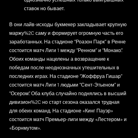
ставок но бывает.
В они лайв-исходы букмекер закладывает крупную
маржу%2C саму и формирует огромную часть его
заработанных. На стадионе “Роазон Парк” в Ренне
состоится матч Лиги 1 между “Ренном” и “Монако”.
Обоих команды нацелены а возвращение к
победам после неоднозначных утешительных в
последних играх. На стадионе “Жоффруа Гишар”
состоится матч Лиги 1 людьми “Сент-Этьеном” и
“Осером”. Оба клуба случайно поднялись в высший
дивизион%2C но старт сезона оказался трудная
для обеих команд. На стадионе «Кинг Пауэр»
состоится матч Премьер-лиги между «Лестером» и
«Борнмутом».