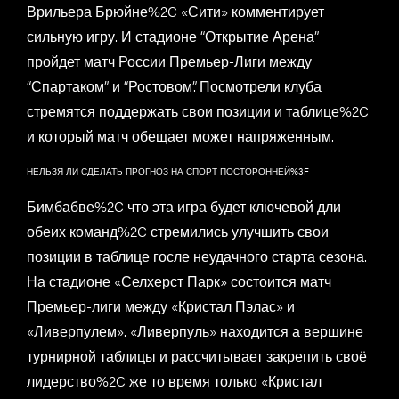
Врильера Брюйне%2C «Сити» комментирует
сильную игру. И стадионе “Открытие Арена”
пройдет матч России Премьер-Лиги между
“Спартаком” и “Ростовом”. Посмотрели клуба
стремятся поддержать свои позиции и таблице%2C
и который матч обещает может напряженным.
НЕЛЬЗЯ ЛИ СДЕЛАТЬ ПРОГНОЗ НА СПОРТ ПОСТОРОННЕЙ%3F
Бимбабве%2C что эта игра будет ключевой дли
обеих команд%2C стремились улучшить свои
позиции в таблице госле неудачного старта сезона.
На стадионе «Селхерст Парк» состоится матч
Премьер-лиги между «Кристал Пэлас» и
«Ливерпулем». «Ливерпуль» находится а вершине
турнирной таблицы и рассчитывает закрепить своё
лидерство%2C же то время только «Кристал