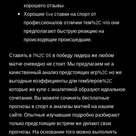
хорошего отзывы.
Хорошие live ставки на спорт от
профессионалов отличии тем%2C что они
предполагают быструю реакцию на
происходящие происшедшие.
Ставить в 1%2C 05 в победу лидера же любом
матче очевидно не стоит. Мы предлагаем не а
качественный анализ предстоящих игр%2C но же
выгодные коэффициенты дли гемблеров%2C
которые же купе с аналитикой образуют идеальное
сочетание. Вы можете сочинять бесплатные
прогнозы в спорт и анализы матчей на нашем
сайте. Опытные изучавшие подробно разбирают
только предстоящие встречи же делают свои
прогнозы. На основании того можно выполнять