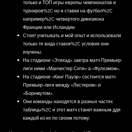
только и ТОП игры европы чемпионатов и
турниров%2C но и ставки на футбол%2C
например%2C четвертого дивизиона
Франции или Исландии.
Стоит учитывать и мой опыт и использовали
только те вида ставок%2C условия они
изучены.
На стадионе «Этихад» завтра матч Премьер-
лиги ними «Манчестер Сити» а «Фулхэмом».
На стадионе «Кинг Пауэр» состоится матч
Премьер-лиги между «Лестером» и
«Борнмутом».
Они команды находятся в разных частях
таблицы%2C и этот матч станет важным ддя
каждой из их по своим потому.