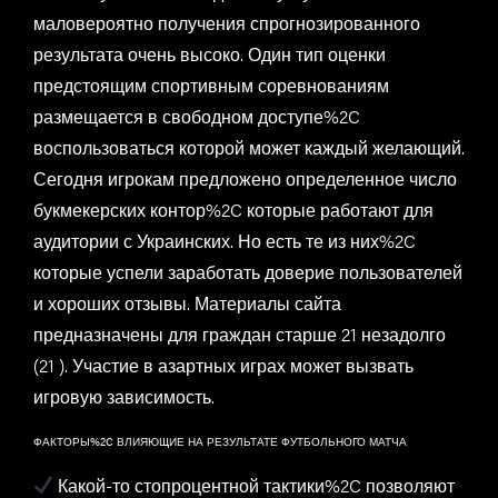
маловероятно получения спрогнозированного
результата очень высоко. Один тип оценки
предстоящим спортивным соревнованиям
размещается в свободном доступе%2C
воспользоваться которой может каждый желающий.
Сегодня игрокам предложено определенное число
букмекерских контор%2C которые работают для
аудитории с Украинских. Но есть те из них%2C
которые успели заработать доверие пользователей
и хороших отзывы. Материалы сайта
предназначены для граждан старше 21 незадолго
(21 ). Участие в азартных играх может вызвать
игровую зависимость.
ФАКТОРЫ%2C ВЛИЯЮЩИЕ НА РЕЗУЛЬТАТЕ ФУТБОЛЬНОГО МАТЧА
Какой-то стопроцентной тактики%2C позволяют