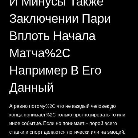
И Минусы Также
Заключении Пари
Вплоть Начала
Матча%2C
Например В Его
Данный
А равно потому%2C что не каждый человек до
конца понимает%2C только прогнозировать то или
иное событие. Если но понимает – порой всего
ставки и спорт делаются логически или на эмоций.