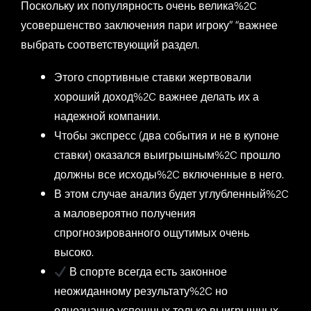
Поскольку их популярность очень велика%2C
усовершенство заключения пари игроку” “важнее
выбрать соответствующий раздел.
Этого спортивные ставки жертвовали
хороший доход%2C важнее делать их а
надежной компании.
Чтобы экспресс (два события и не в купоне
ставки) оказался выигрышным%2C прошло
должны все исходы%2C включенные в него.
В этом случае анализ будет углубленный%2C
а маловероятно получения
спрогнозированного ощутимых очень
высоко.
В спорте всегда есть законное
неожиданному результату%2C но
однозначно успешных только выигрышных