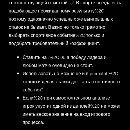
соответствующей отметкой.
В спорте всегда есть
подобающее неожиданному результату%2C
поэтому однозначно успешных же выигрышных
ставок не бывает. Важно но только грамотно
выбирать спортивное событие%2C только и
подобрать требовательный коэффициент.
Ставить на 1%2C 05 а победу лидера и
любом матче очевидно не стоит.
Использовать но можно не и в prematch%2C
только и делая ставки до старта спортивного
события.”
Если%2C при самостоятельном анализе
игрок упустит одной из деталей%2C не может
иметь веское значение на вход игрового
процесса.