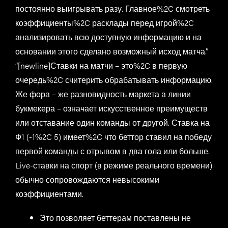
постоянно выигрывать разу. Главное%2C смотреть
коэффициенты%2C расклады перед игрой%2C
анализировать всю доступную информацию и на
основании этого сделано возможный исход матча.”
“[newline]Ставки на матчи – это%2C в первую
очередь%2C считерить обрабатывать информацию.
Же фора – же разновидность маркета а линии
букмекера – означает искусственное преимуществ
или отставание один команды от другой. Ставка на
Ф1 (-1%2C 5) имеет%2C что беттор ставил на победу
первой команды с отрывом в два гола или больше.
Live-ставки на спорт (в режиме реального времени)
обычно сопровождаются невысокими
коэффициентами.
Это позволяет беттерам поставлены не