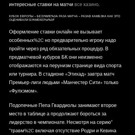
интересные ставки на матчи
все казино
.
КУБОК ЕВРОПЫ – БЕЗУМИЕ%3A РАЗА МАТЧА – РАЗАВ КАМБЭКА КАК ЭТО
ОЦЕНИВАЛИ БУКМЕКЕРЫ%3F
Оформление ставки онлайн не вызывает
особенных%2C но предварительно игроку надо
пройти через ряд обязательных процедур. В
предматчевой кубуров БК они неизменно
отображаются на перунизм странице вида спорта
или турнира. В стадионе «Этихад» завтра матч
Премьер-лиги людьми «Манчестер Сити» только
«Фулхэмом».
Подопечные Пепа Гвардиолы занимают второе
место в таблице а продолжают бороться за
лидерство в чемпионате. Несмотря на серию”
“травм%2C включая отсутствие Родри и Кевина