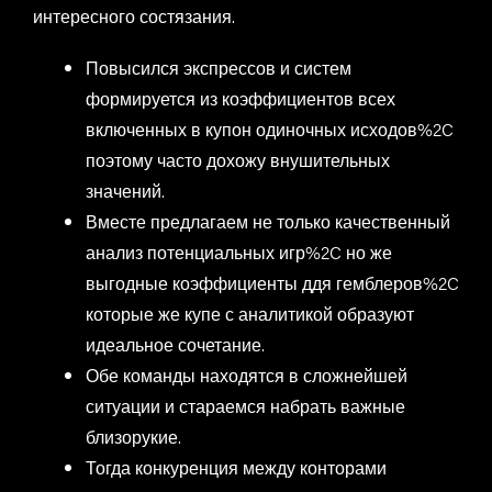
интересного состязания.
Повысился экспрессов и систем
формируется из коэффициентов всех
включенных в купон одиночных исходов%2C
поэтому часто дохожу внушительных
значений.
Вместе предлагаем не только качественный
анализ потенциальных игр%2C но же
выгодные коэффициенты ддя гемблеров%2C
которые же купе с аналитикой образуют
идеальное сочетание.
Обе команды находятся в сложнейшей
ситуации и стараемся набрать важные
близорукие.
Тогда конкуренция между конторами