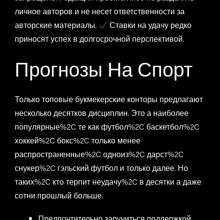
личное авторов и не несет ответственности за
авторские материалы.
Ставки на удачу редко
приносят успех в долгосрочной перспективой.
Прогнозы На Спорт
Только топовые букмекерские конторы предлагают
несколько десятков дисциплин. Это а наиболее
популярные%2C те как футбол%2C баскетбол%2C
хоккей%2C бокс%2C только менее
распространенные%2C одноиз%2C дарст%2C
снукер%2C гэльский футбол и только далее. Но
таких%2C кто терпит неудачу%2C в десятки а даже
сотни прошлый больше.
Предпочтительно заручиться поддержкой