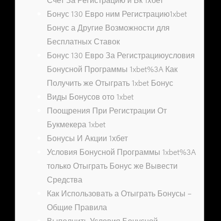
Бонус 130 Евро ним Регистрацию1xbet
Бонус а Другие Возможности для
Бесплатных Ставок
Бонус 130 Евро За Регистрациюусловия
Бонусной Программы 1xbet%3A Как
Получить же Отыграть 1xbet Бонус
Виды Бонусов ото 1xbet
Поощрения При Регистрации От
Букмекера 1xbet
Бонусы И Акции 1хбет
Условия Бонусной Программы 1xbet%3A
только Отыграть Бонус же Вывести
Средства
Как Использовать а Отыграть Бонусы –
Общие Правила
Выполнить Условия Бонусной