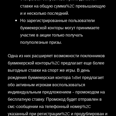
ставки на общую сумма%2C превышающую
и и несколько последний.
Но зарегистрированные пользователи
букмекерской конторы могут принимаете
участие в акции только получать
полуполезные призы.
Одна из них расширяет возможности поклонников
букмекерской конторы%2C предлагает еще более
выгодные ставки на спорт же игры. В день
рождения букмекерская контора 1xBet предлагает
обо активным игрокам воспользоваться
индивидуальным предложением – промокодом на
бесплатную ставку. Промокод будет отправлен в
смс-сообщении на телефонный номер%2C
указанный при регистрации%2C и продублирован и