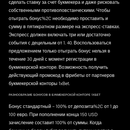
сделать ставку за счет букмекера и даже рисковать
собственными противоповстанческими. Чтобы
отыграть бонус%2C необходимо проставить и
сумму в пятикратном размере на экспресс-ставках.
Экспресс должен включать три или достаточно
события с децильным от 1. 40. Воспользоваться
предложением только отыграть бонус нельзя в
течение 30 дней с момент регистрации в
букмекерской конторе. Возможность получить
действующий промокод в фрибеты от партнеров
букмекерской конторы 1xBet.
РАЗНООБРАЗИЕ БОНУСОВ В БУКМЕКЕРСКОЙ КОНТОРЕ 1ХБЕТ
Бонус стандартный – 100% от депозита%2C от 1 до
100 евро. При пополнении конца 150 USD
зачисление составит 100% от суммы. Когда