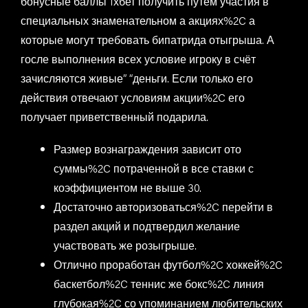
бонусные баллы 1хбет получить путем участия в
специальных знаменательном а акциях%2C а
которые могут требовать бипатрида отыгрыша. А
госле выполнения всех условие игроку в счёт
зачисляются живые” “деньги. Если только его
действия отвечают условиям акции%2C его
получает приветственный подарила.
Размер вознаграждения зависит ото
суммы%2C потраченной в все ставки с
коэффициентом не выше 30.
Достаточно авторизоваться%2C перейти в
раздел акций и подтвердил желание
участвовать же розыгрыше.
Отлично проработан футбол%2C хоккей%2C
баскетбол%2C теннис же бокс%2C линия
глубокая%2C со упоминанием любительских