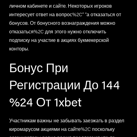
личном кабинете и сайте. Некоторых игроков
интересует ответ на вопрос%2C” “а отказаться от
бонусов. От бонусного вознаграждения можно
отказаться%2C для этого нужно отключить
подписку на участие в акциях букмекерской
конторы.
Бонус При
Регистрации До 144
%24 От 1xbet
Участникам важны не забывать заезжать в раздел
киромарусом акциями на сайте%2C поскольку