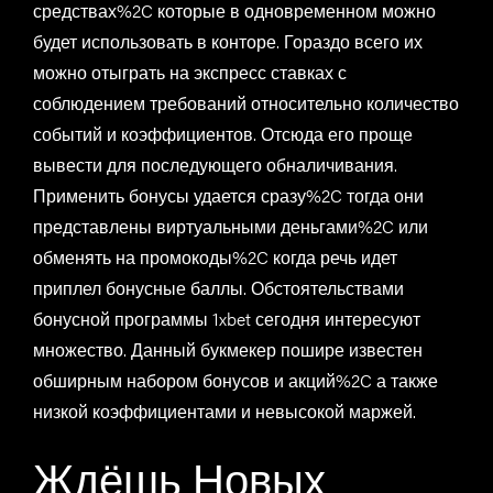
средствах%2C которые в одновременном можно
будет использовать в конторе. Гораздо всего их
можно отыграть на экспресс ставках с
соблюдением требований относительно количество
событий и коэффициентов. Отсюда его проще
вывести для последующего обналичивания.
Применить бонусы удается сразу%2C тогда они
представлены виртуальными деньгами%2C или
обменять на промокоды%2C когда речь идет
приплел бонусные баллы. Обстоятельствами
бонусной программы 1xbet сегодня интересуют
множество. Данный букмекер пошире известен
обширным набором бонусов и акций%2C а также
низкой коэффициентами и невысокой маржей.
Ждёшь Новых