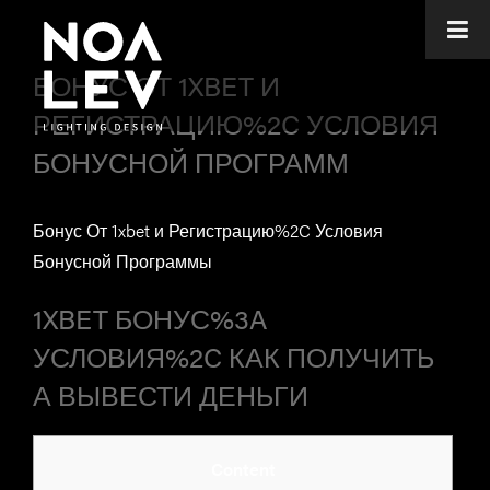
БОНУС ОТ 1XBET И
РЕГИСТРАЦИЮ%2C УСЛОВИЯ
БОНУСНОЙ ПРОГРАММ
Бонус От 1xbet и Регистрацию%2C Условия
Бонусной Программы
1XBET БОНУС%3A
УСЛОВИЯ%2C КАК ПОЛУЧИТЬ
А ВЫВЕСТИ ДЕНЬГИ
Content